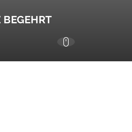
Z BEGEHRT
SE &
Restaurant / Steakhouse 
Wenn Sie ein
Restaurant 
I
spontan essen können, we