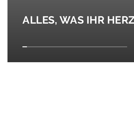
ALLES, WAS IHR HER
BREAKFAST & MORE
.
RESTAURANT
DAS STEAKHOU
RESTAURANT BE