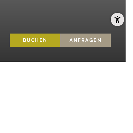
BUCHEN
ANFRAGEN
Moretto's:
/Steakhouse bei
Bruneck
suchen, in dem Sie
rden Sie schnell fündig. In unserem
Hotel in